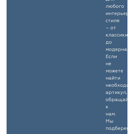
любого
интерьерн
стиля
– от
классики
до
модерна.
Если
не
можете
найти
необходим
артикул,
обращайте
к
нам.
Мы
подберем