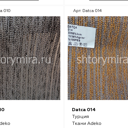
ca 010
Арт. Datca 014
10
Datca 014
Турция
deko
Ткани Adeko