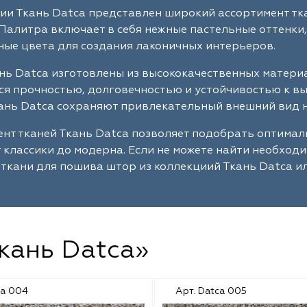
ии Ткань Datca представлен широкий ассортимент тк
Палитра включает в себя нежные пастельные оттенки,
ые цвета для создания лаконичных интерьеров.
нь Datca изготовлены из высококачественных матери
я прочностью, долговечностью и устойчивостью к в
ань Datca сохраняют привлекательный внешний вид н
нт тканей Ткань Datca позволяет подобрать оптима
т классики до модерна. Если не можете найти необход
ткани для пошива штор из коллекциий Ткань Datca и
Ткань Datca»
ca 004
Арт. Datca 005