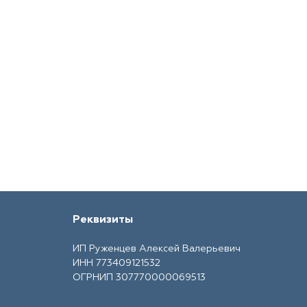
Реквизиты
ИП Руженцев Алексей Валерьевич
ИНН 773409121532
ОГРНИП 307770000069513