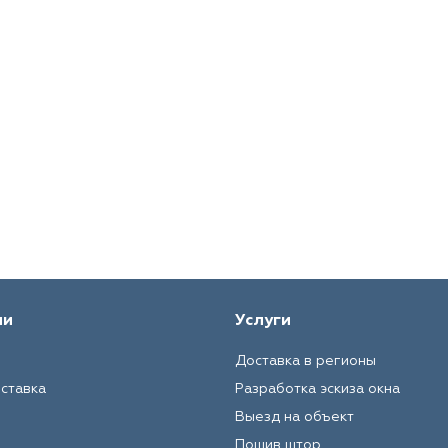
ии
Услуги
Доставка в регионы
оставка
Разработка эскиза окна
Выезд на объект
Пошив штор