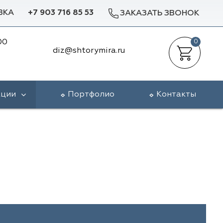
ВКА
+7 903 716 85 53
ЗАКАЗАТЬ ЗВОНОК
00
0
diz@shtorymira.ru
кции
Портфолио
Контакты